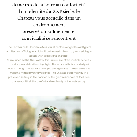
demeures de la Loire au confort et à
la modernité du XXIᵉ siècle, le
Château vous accueille dans un
environnement
préservé où raffinement et
convivialité se rencontrent.
The Château de la Plaudière offers you 10 hectares of garden and typical
architecture of Sologne which will certainly add charm to your wedding in
a place with exceptional character.
Surrounded by the Cher valleys, this unique site offers multiple services
to make your celebration a highlight. The estate with its wooded park
built in the 19th century will offer you unforgettable moments that will
mark the minds of your loved ones. The Château welcomes you in a
preserved setting, in the tradition of the great residences of the Loire
châteaux, with all the comfort and modernity of the 21st century.